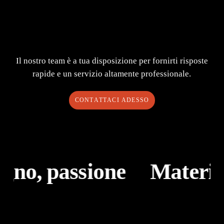
Il nostro team è a tua disposizione per fornirti risposte
rapide e un servizio altamente professionale.
C
O
N
T
A
T
T
A
C
I
A
D
E
S
S
O
gno, passione
Materia,
Taglio
Saldatura
laser